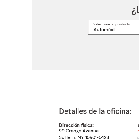
¿
Seleccione un producto
Selec
un
nomb
de
produ
del
menú
despl
Detalles de la oficina:
Dirección física:
I
99 Orange Avenue
I
Suffern
,
NY
10901-5423
E