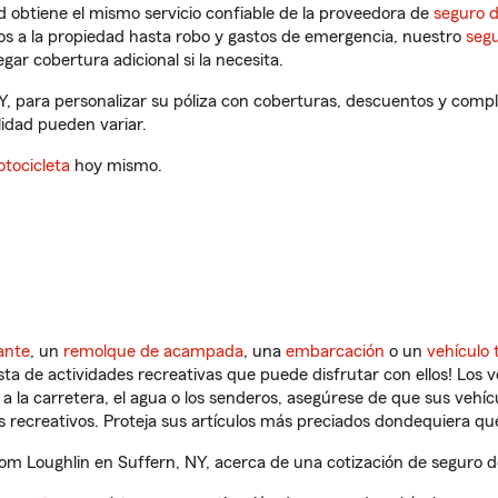
 obtiene el mismo servicio confiable de la proveedora de
seguro 
os a la propiedad hasta robo y gastos de emergencia, nuestro
segu
gar cobertura adicional si la necesita.
Y, para personalizar su póliza con coberturas, descuentos y comp
ilidad pueden variar.
tocicleta
hoy mismo.
ante
, un
remolque de acampada
, una
embarcación
o un
vehículo 
ista de actividades recreativas que puede disfrutar con ellos! Los 
a la carretera, el agua o los senderos, asegúrese de que sus vehí
 recreativos. Proteja sus artículos más preciados dondequiera qu
 Loughlin en Suffern, NY, acerca de una cotización de seguro de