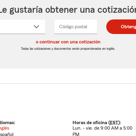
Le gustaría obtener una cotizació
cione
Código postal
Ingresa
Ingresa
Obteng
_____
un
un
re
código
código
cto
o continuar con una cotización
postal
postal
de
de
Todas las cotizaciones y documentos serán proporcionados en inglés.
egable
5
5
dígitos
dígitos
diomas:
Horas de oficina (
EST
):
nglés
Lun. - vie. de 9:00 AM a 5:00
spañol
PM