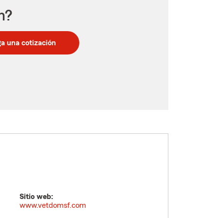
n?
a una cotización
Sitio web:
www.vetdomsf.com