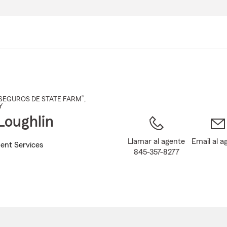
Pasar
al
contenido
principal
®
SEGUROS DE STATE FARM
,
Y
oughlin
Llamar al agente
Email al a
ent Services
845-357-8277