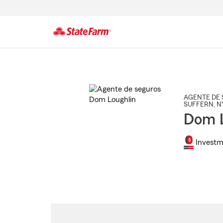
Comienzo
del
contenido
principal
AGENTE DE 
SUFFERN
, N
Dom L
Investm